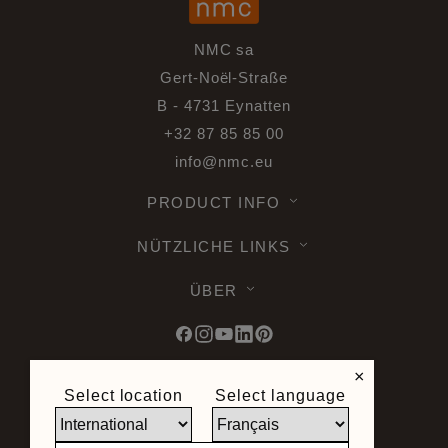
NMC sa
Gert-Noël-Straße
B - 4731 Eynatten
+32 87 85 85 00
info@nmc.eu
PRODUCT INFO
NÜTZLICHE LINKS
ÜBER
×
Select location
Select language
© 2026 Noel & Marquet. Alle Rechte
vorbehalten -
Datenschutz DSGVO -
Nutzungsbedingungen -