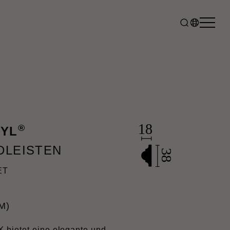
®
TYL
DLEISTEN
ET
M)
 bietet eine elegante und