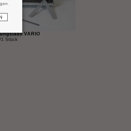
ngen.
N
ungslade VARIO
/1 Stück