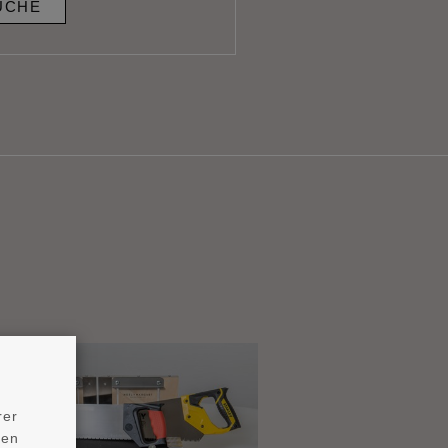
UCHE
rer
ten