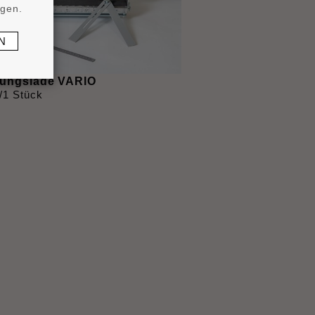
ngen.
N
ungslade VARIO
/1 Stück