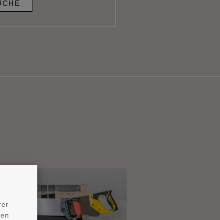
UCHE
rer
ten