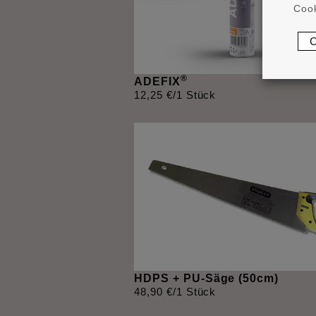
Cook
®
ADEFIX
12
,
25
€
/1 Stück
HDPS + PU-Säge (50cm)
48
,
90
€
/1 Stück