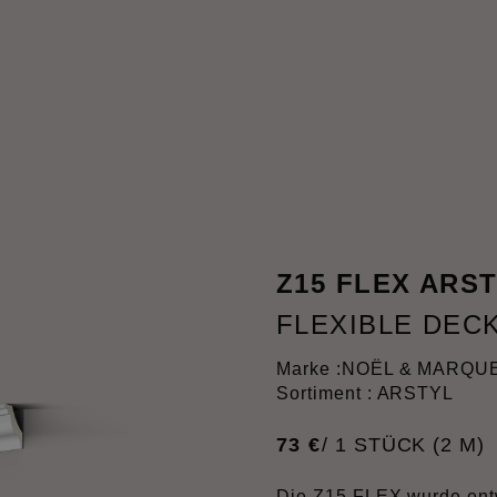
Z15 FLEX ARS
FLEXIBLE DEC
Marke :
NOËL & MARQU
Sortiment : ARSTYL
73
€
/ 1 STÜCK (2 M)
Die Z15 FLEX wurde entw