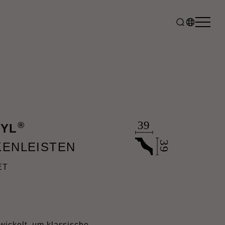
®
TYL
KENLEISTEN
ET
ickelt, um klassische