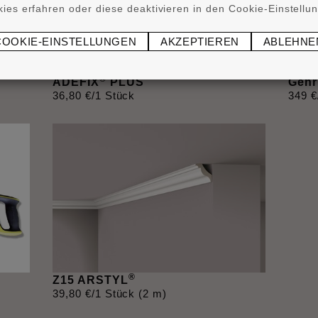
ies erfahren oder diese deaktivieren in den Cookie-Einstellu
COOKIE-EINSTELLUNGEN
AKZEPTIEREN
ABLEHNE
®
ADEFIX
PLUS
Gehr
36
,
80
€
/1 Stück
349
€
®
Z15 ARSTYL
39
,
80
€
/1 Stück (2 m)