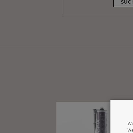
SUC
Wi
We