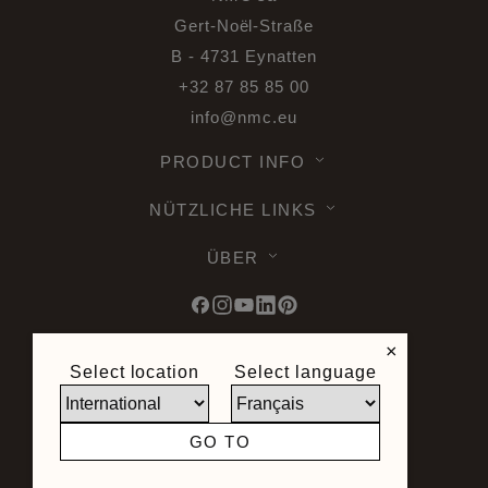
Gert-Noël-Straße
B - 4731 Eynatten
+32 87 85 85 00
info@nmc.eu
PRODUCT INFO
NÜTZLICHE LINKS
ÜBER
×
Select location
Select language
© 2026 Noel & Marquet. Alle Rechte
vorbehalten -
Datenschutz DSGVO -
Nutzungsbedingungen -
GO TO
Geschäftsbedingungen -
Sitemap
Seite erstellt von