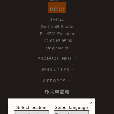
NMC sa
Gert-Noël-Straße
B - 4731 Eynatten
+32 87 85 85 00
info@nmc.eu
PRODUCT INFO
LIENS UTILES
A PROPOS
×
Select location
Select language
© 2026 Noël & Marquet. Tous droits