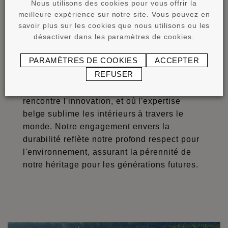
Nous utilisons des cookies pour vous offrir la
meilleure expérience sur notre site. Vous pouvez en
savoir plus sur les cookies que nous utilisons ou les
désactiver dans les paramètres de cookies.
Une passion profonde pour le
design
PARAMÈTRES DE COOKIES
ACCEPTER
REFUSER
Plus qu'une marque, NOËL & MARQUET est
un symbole de distinction—où la tradition
rencontre l'innovation, et où l'expertise
belge sublime les intérieurs à travers le
monde. Notre engagement envers la
durabilité reflète notre profond respect pour
l'environnement, assurant la pérennité de
notre héritage pour les générations futures.