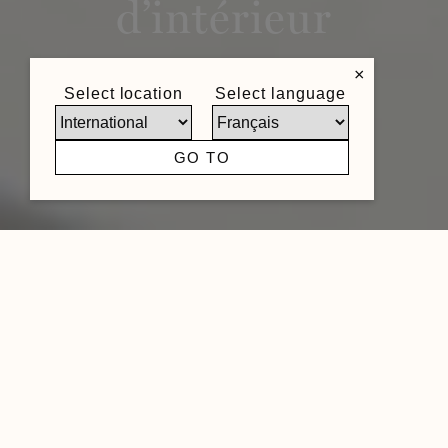
d’intérieur
×
Select location
Select language
GO TO
NOËL & MARQUET est une marque premium
d’éléments de design pour les professionnels
du secteur de la décoration d’intérieur. Nous
proposons une gamme riche et diversifiée de
moulures de plafond, cimaises, panneaux
muraux 3D, plinthes et autres éléments
décoratifs, permettant de transformer les murs,
du sol au plafond. Découvrez nos services pro