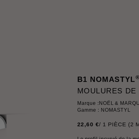
B1 NOMASTYL
MOULURES DE
Marque :
NOËL & MARQ
Gamme : NOMASTYL
22
,
60
€
/ 1 PIÈCE (2 
Le profil incurvé de la 