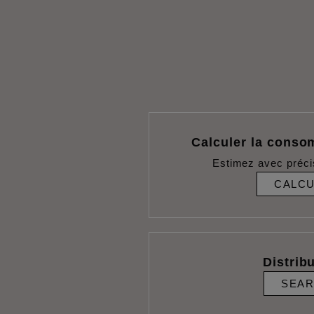
Calculer la conso
Estimez avec préci
CALC
Distrib
SEA