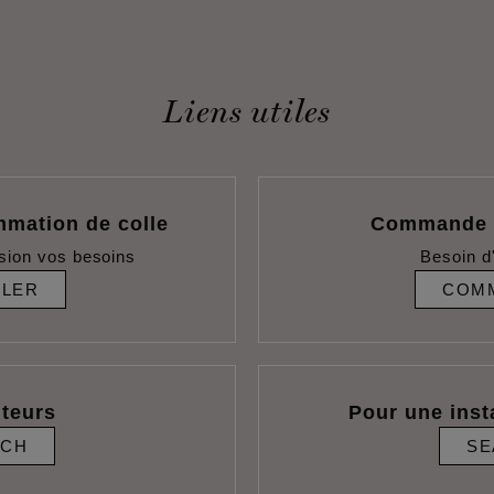
Liens utiles
mmation de colle
Commande d
sion vos besoins
Besoin d
ULER
COM
uteurs
Pour une inst
RCH
SE