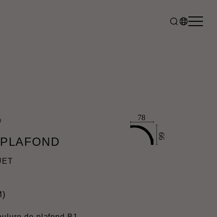
®
 PLAFOND
UET
M)
moulure de plafond B1