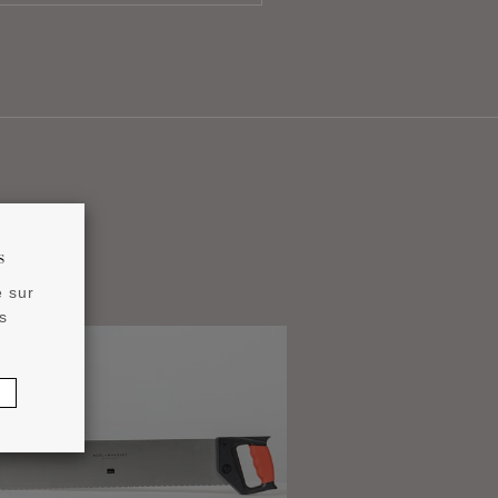
s
e sur
s