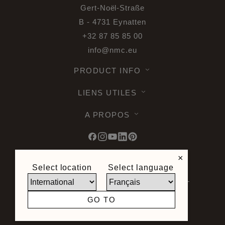
Gert-Noël-Straße
B - 4731 Eynatten
+32 87 85 85 00
info@nmc.eu
PRODUCT INFO
LIENS UTILES
A PROPOS
×
Select location
Select language
© 2026 Noël & Marquet. Tous droits
reservés -
Protection des données RGPD -
Conditions d'utilisation -
Limite de
GO TO
responsabilité -
Plan du site
Site crée par