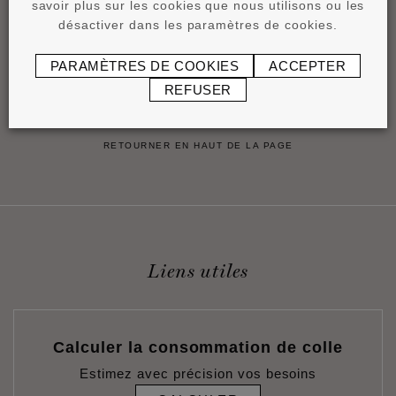
savoir plus sur les cookies que nous utilisons ou les
désactiver dans les paramètres de cookies.
®
WE2 WALLSTYL
36 x 36 x 2000 mm
PARAMÈTRES DE COOKIES
ACCEPTER
16
,
70
€
/1 Pièce (2 m)
REFUSER
RETOURNER EN HAUT DE LA PAGE
Liens utiles
Calculer la consommation de colle
Estimez avec précision vos besoins