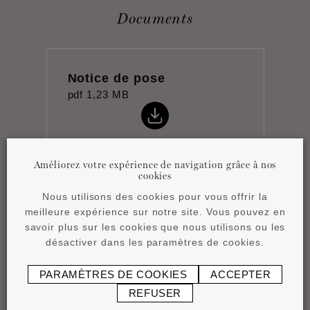
Documents
Notice de pose
pdf
1,23 MB
Améliorez votre expérience de navigation grâce à nos
cookies
Nous utilisons des cookies pour vous offrir la
Product overview
meilleure expérience sur notre site. Vous pouvez en
pdf
4,15 MB
savoir plus sur les cookies que nous utilisons ou les
désactiver dans les paramètres de cookies.
PARAMÈTRES DE COOKIES
ACCEPTER
REFUSER