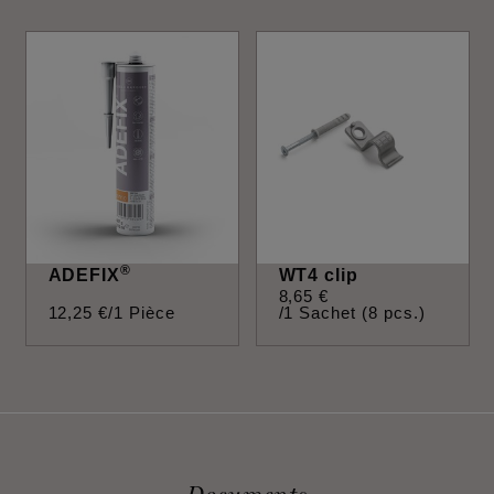
®
ADEFIX
WT4 clip
8
,
65
€
12
,
25
€
/1 Pièce
/1 Sachet (8 pcs.)