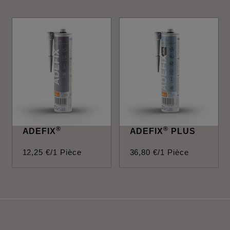
®
®
ADEFIX
ADEFIX
PLUS
12
,
25
€
/1 Pièce
36
,
80
€
/1 Pièce