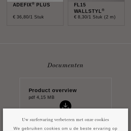
®
ADEFIX
PLUS
FL15
®
WALLSTYL
€
36
,
80
/1 Stuk
€
8
,
30
/1 Stuk (2 m)
Documenten
Product overview
pdf
4,15 MB
Uw surfervaring verbeteren met onze cookies
We gebruiken cookies om u de beste ervaring op