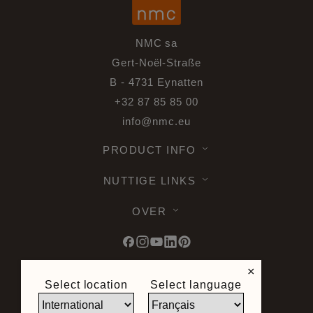
NMC sa
Gert-Noël-Straße
B - 4731 Eynatten
+32 87 85 85 00
info@nmc.eu
PRODUCT INFO
NUTTIGE LINKS
OVER
×
Select location
Select language
© 2026 Noel & Marquet. Alle rechten
voorbehouden -
Gegevensbescherming