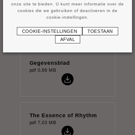
onze site te bieden. U kunt meer informatie over de
Installatie-instructies
cookies die we gebruiken of deactiveren in de
cookie-instellingen.
pdf
0,96 MB
COOKIE-INSTELLINGEN
TOESTAAN
AFVAL
Gegevensblad
pdf
0,88 MB
The Essence of Rhythm
pdf
7,03 MB