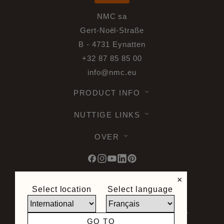
NMC sa
Gert-Noël-Straße
B - 4731 Eynatten
+32 87 85 85 00
info@nmc.eu
PRODUCT INFO
NUTTIGE LINKS
OVER
×
Select location
Select language
© 2026 Noel & Marquet. Alle rechten
voorbehouden -
Gegevensbescherming
AVG -
Gebruiksvoorwaarden -
Disclaimer -
GO TO
Sitemap