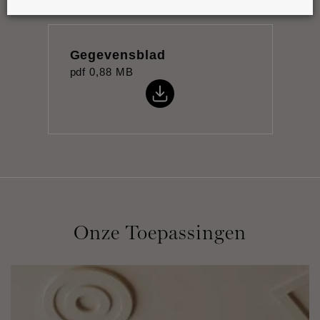
Gegevensblad
pdf
0,88 MB
Onze Toepassingen