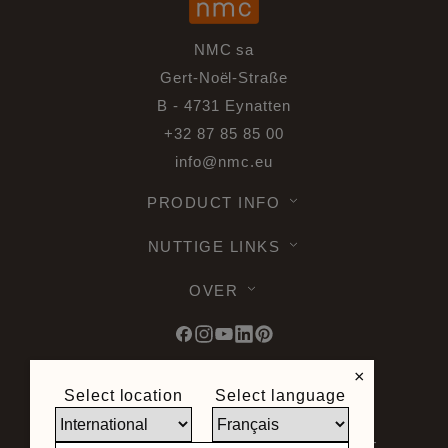
NMC sa
Gert-Noël-Straße
B - 4731 Eynatten
+32 87 85 85 00
info@nmc.eu
PRODUCT INFO
NUTTIGE LINKS
OVER
×
Select location
Select language
© 2026 Noel & Marquet. Alle rechten
voorbehouden -
Gegevensbescherming
AVG -
Gebruiksvoorwaarden -
Disclaimer -