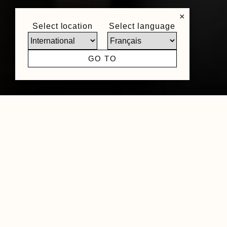
×
MEHR INFORMATIONEN
Select location
Select language
GO TO
Create unique living spaces
Mit Design Elements von NOËL & MARQUET
stehen Ihnen Lösungen zur kreativen
Raumgestaltung zur Verfügung, die aus jedem
Raum Ihren Raum machen – für jeden
Geschmack und jeden Stil die perfekte Lösung.