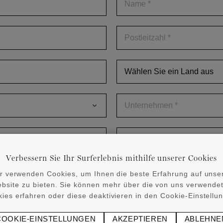
*
Postleitzahl
*
Wählen
Sie
ein
Land
aus
Unternehmen
*
*
E-
Mail
*
Verbessern Sie Ihr Surferlebnis mithilfe unserer Cookies
abonnieren.
r verwenden Cookies, um Ihnen die beste Erfahrung auf unse
ist, mich zu kontaktieren. *
bsite zu bieten. Sie können mehr über die von uns verwende
ies erfahren oder diese deaktivieren in den Cookie-Einstellu
COOKIE-EINSTELLUNGEN
AKZEPTIEREN
ABLEHNE