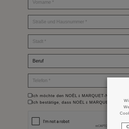
*
Straße
und
Hausnummer
*
Stadt
*
Beruf
*
Telefon
*
Ich möchte den NOËL﹠MARQUET-Newsletter 
Wi
Ich bestätige, dass NOËL﹠MARQUET berechtigt 
We
Cook