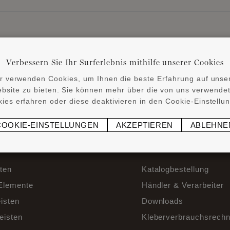
Verbessern Sie Ihr Surferlebnis mithilfe unserer Cookies
r verwenden Cookies, um Ihnen die beste Erfahrung auf unse
bsite zu bieten. Sie können mehr über die von uns verwende
ies erfahren oder diese deaktivieren in den Cookie-Einstellu
ZURÜCK ZU DEN NEWS
COOKIE-EINSTELLUNGEN
AKZEPTIEREN
ABLEHNE
CT INFO
NÜTZLICHE LINKS
sten
Katalogbestellung
Elemente
Händler & Verarbeiter
isten
Downloads
eisten
Kleberverbrauchsrechn