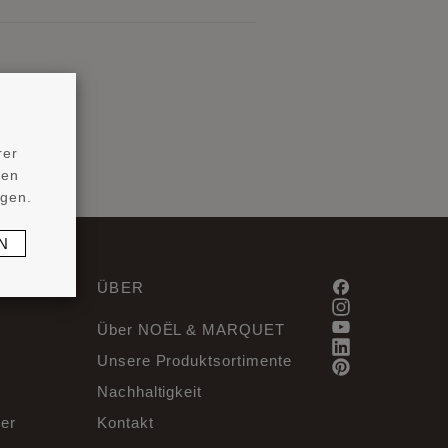
rer
ten
ngen.
N
ÜBER
Über NOËL & MARQUET
Unsere Produktsortimente
Nachhaltigkeit
er
Kontakt