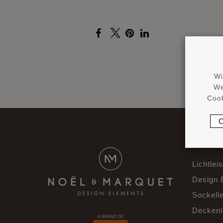
Wi
We
Cook
PRODU
Lichtlei
Design 
Sockelle
Deckenl