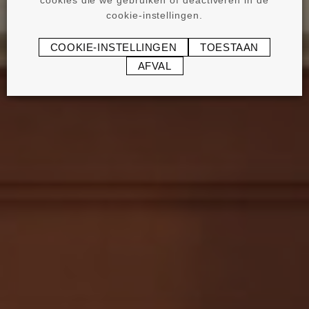
cookies die we gebruiken of deactiveren in de
cookie-instellingen.
COOKIE-INSTELLINGEN
TOESTAAN
AFVAL