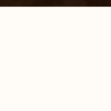
Oplossingen voor wanden, vloeren en
plafonds
Esthetische, functionele en eigentijdse profielen die
het productassortiment van NOËL & MARQUET
aanvullen. Voor alle soorten interieurs en om zo
goed mogelijk aan alle behoeften en situaties te
voldoen.
NAAR DE CATALOGUS