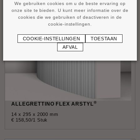
We gebruiken cookies om u de beste ervaring op
14 x 300 x 2000 mm
onze site te bieden. U kunt meer informatie over de
€
79
,
30
/1 Stuk
cookies die we gebruiken of deactiveren in de
cookie-instellingen.
COOKIE-INSTELLINGEN
TOESTAAN
AFVAL
®
ALLEGRETTINO FLEX ARSTYL
14 x 295 x 2000 mm
€
158
,
50
/1 Stuk