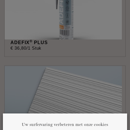
®
ADEFIX
PLUS
€
36
,
80
/1 Stuk
Uw surfervaring verbeteren met onze cookies
®
ALLEGRETTINO ARSTYL