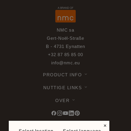
NMC sa
Gert-Noël-Straße
B - 4731 Eynatten
+32 87 85 85 00
info@nmc.eu
PRODUCT INFO
NUTTIGE LINKS
OVER
×